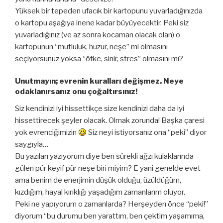
Yüksek bir tepeden ufacık bir kartopunu yuvarladığınızda
o kartopu aşağıya inene kadar büyüyecektir. Peki siz
yuvarladığınız (ve az sonra kocaman olacak olan) o
kartopunun “mutluluk, huzur, neşe” mi olmasını
seçiyorsunuz yoksa “öfke, sinir, stres” olmasını mı?
Unutmayın; evrenin kuralları değişmez. Neye
odaklanırsanız onu çoğaltırsınız!
Siz kendinizi iyi hissettikçe size kendinizi daha da iyi
hissettirecek şeyler olacak. Olmak zorunda! Başka çaresi
yok evrenciğimizin
Siz neyi istiyorsanız ona “peki” diyor
saygıyla…
Bu yazıları yazıyorum diye ben sürekli ağzı kulaklarında
gülen pür keyif pür neşe biri miyim? E yani genelde evet
ama benim de enerjimin düşük olduğu, üzüldüğüm,
kızdığım, hayal kırıklığı yaşadığım zamanlarım oluyor.
Peki ne yapıyorum o zamanlarda? Herşeyden önce “peki!”
diyorum “bu durumu ben yarattım, ben çektim yaşamıma,