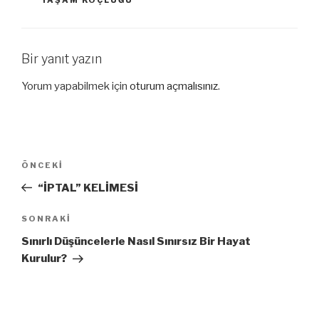
YAŞAM KOÇLUĞU
k
s
p
t
Bir yanıt yazın
Yorum yapabilmek için
oturum açmalısınız
.
Yazı
Önceki
ÖNCEKI
gezinmesi
Yazı
“İPTAL” KELİMESİ
Sonraki
SONRAKI
Yazı
Sınırlı Düşüncelerle Nasıl Sınırsız Bir Hayat
Kurulur?