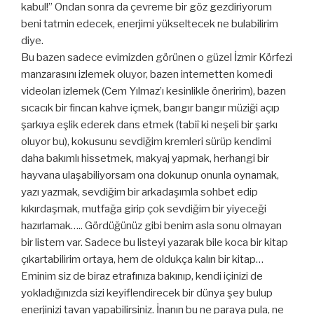
kabul!” Ondan sonra da çevreme bir göz gezdiriyorum
beni tatmin edecek, enerjimi yükseltecek ne bulabilirim
diye.
Bu bazen sadece evimizden görünen o güzel İzmir Körfezi
manzarasını izlemek oluyor, bazen internetten komedi
videoları izlemek (Cem Yılmaz’ı kesinlikle öneririm), bazen
sıcacık bir fincan kahve içmek, bangır bangır müziği açıp
şarkıya eşlik ederek dans etmek (tabiî ki neşeli bir şarkı
oluyor bu), kokusunu sevdiğim kremleri sürüp kendimi
daha bakımlı hissetmek, makyaj yapmak, herhangi bir
hayvana ulaşabiliyorsam ona dokunup onunla oynamak,
yazı yazmak, sevdiğim bir arkadaşımla sohbet edip
kıkırdaşmak, mutfağa girip çok sevdiğim bir yiyeceği
hazırlamak….. Gördüğünüz gibi benim asla sonu olmayan
bir listem var. Sadece bu listeyi yazarak bile koca bir kitap
çıkartabilirim ortaya, hem de oldukça kalın bir kitap…
Eminim siz de biraz etrafınıza bakınıp, kendi içinizi de
yokladığınızda sizi keyiflendirecek bir dünya şey bulup
enerjinizi tavan yapabilirsiniz. İnanın bu ne paraya pula, ne