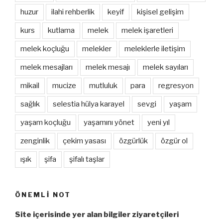
huzur
ilahi rehberlik
keyif
kişisel gelişim
kurs
kutlama
melek
melek işaretleri
melek koçluğu
melekler
meleklerle iletişim
melek mesajları
melek mesajı
melek sayıları
mikail
mucize
mutluluk
para
regresyon
sağlık
selestia hülya karayel
sevgi
yaşam
yaşam koçluğu
yaşamını yönet
yeni yıl
zenginlik
çekim yasası
özgürlük
özgür ol
ışık
şifa
şifalı taşlar
ÖNEMLI NOT
Site içerisinde yer alan bilgiler ziyaretçileri