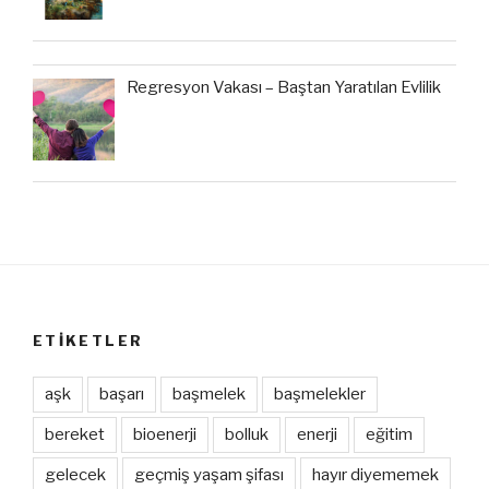
Regresyon Vakası – Baştan Yaratılan Evlilik
ETIKETLER
aşk
başarı
başmelek
başmelekler
bereket
bioenerji
bolluk
enerji
eğitim
gelecek
geçmiş yaşam şifası
hayır diyememek