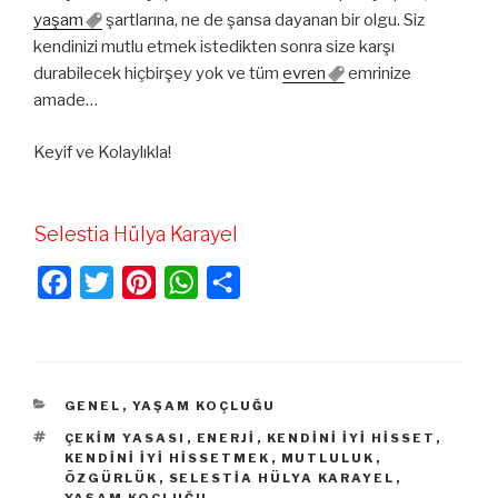
yaşam
şartlarına, ne de şansa dayanan bir olgu. Siz
kendinizi mutlu etmek istedikten sonra size karşı
durabilecek hiçbirşey yok ve tüm
evren
emrinize
amade…
Keyif ve Kolaylıkla!
Selestia Hülya Karayel
F
T
P
W
S
a
w
i
h
h
c
i
n
a
a
e
t
t
t
r
KATEGORILER
GENEL
,
YAŞAM KOÇLUĞU
b
t
e
s
e
ETIKETLER
ÇEKIM YASASI
,
ENERJI
,
KENDINI IYI HISSET
,
o
e
r
A
KENDINI IYI HISSETMEK
,
MUTLULUK
,
ÖZGÜRLÜK
,
SELESTIA HÜLYA KARAYEL
,
o
r
e
p