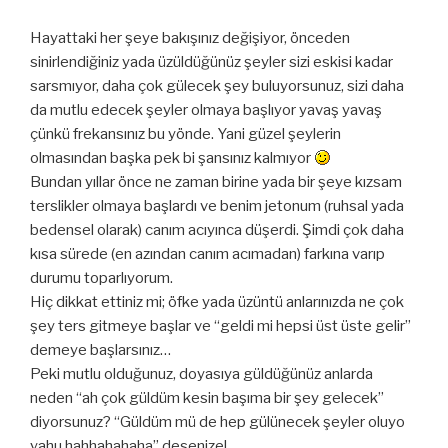
Hayattaki her şeye bakışınız değişiyor, önceden
sinirlendiğiniz yada üzüldüğünüz şeyler sizi eskisi kadar
sarsmıyor, daha çok gülecek şey buluyorsunuz, sizi daha
da mutlu edecek şeyler olmaya başlıyor yavaş yavaş
çünkü frekansınız bu yönde. Yani güzel şeylerin
olmasından başka pek bi şansınız kalmıyor
Bundan yıllar önce ne zaman birine yada bir şeye kızsam
terslikler olmaya başlardı ve benim jetonum (ruhsal yada
bedensel olarak) canım acıyınca düşerdi. Şimdi çok daha
kısa sürede (en azından canım acımadan) farkına varıp
durumu toparlıyorum.
Hiç dikkat ettiniz mi; öfke yada üzüntü anlarınızda ne çok
şey ters gitmeye başlar ve “geldi mi hepsi üst üste gelir”
demeye başlarsınız…
Peki mutlu olduğunuz, doyasıya güldüğünüz anlarda
neden “ah çok güldüm kesin başıma bir şey gelecek”
diyorsunuz? “Güldüm mü de hep gülünecek şeyler oluyo
yahu hahhahahaha” desenize!