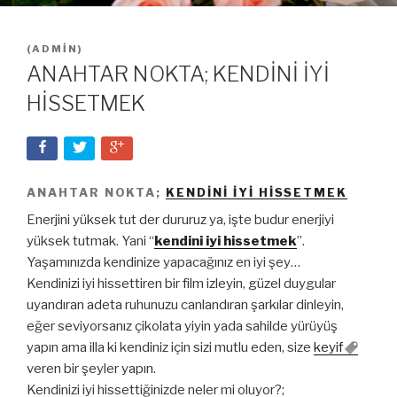
(
ADMIN
)
ANAHTAR NOKTA; KENDİNİ İYİ
HİSSETMEK
ANAHTAR NOKTA;
KENDİNİ İYİ HİSSETMEK
Enerjini yüksek tut der dururuz ya, işte budur enerjiyi
yüksek tutmak. Yani “
kendini iyi hissetmek
”.
Yaşamınızda kendinize yapacağınız en iyi şey…
Kendinizi iyi hissettiren bir film izleyin, güzel duygular
uyandıran adeta ruhunuzu canlandıran şarkılar dinleyin,
eğer seviyorsanız çikolata yiyin yada sahilde yürüyüş
yapın ama illa ki kendiniz için sizi mutlu eden, size
keyif
veren bir şeyler yapın.
Kendinizi iyi hissettiğinizde neler mi oluyor?;