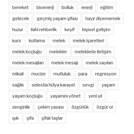
bereket
bioenerji
bolluk
enerji
eğitim
gelecek
geçmiş yaşam şifası
hayır diyememek
huzur
ilahi rehberlik
keyif
kişisel gelişim
kurs
kutlama
melek
melek işaretleri
melek koçluğu
melekler
meleklerle iletişim
melek mesajları
melek mesajı
melek sayıları
mikail
mucize
mutluluk
para
regresyon
sağlık
selestia hülya karayel
sevgi
yaşam
yaşam koçluğu
yaşamını yönet
yeni yıl
zenginlik
çekim yasası
özgürlük
özgür ol
ışık
şifa
şifalı taşlar