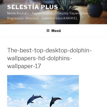
İçeriğe
SELESTIA PLUS
geç
Melek Koçluğu – Yaşam Koçluğu – Geçmiş Yaşam Şifası –
Regresyon- Bioenerji – Selestia Hülya KARAYEL
Menü
The-best-top-desktop-dolphin-
wallpapers-hd-dolphins-
wallpaper-17