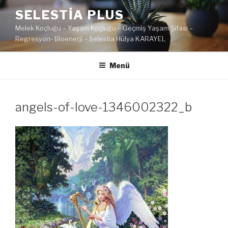
İçeriğe
SELESTIA PLUS
geç
Melek Koçluğu – Yaşam Koçluğu – Geçmiş Yaşam Şifası –
Regresyon- Bioenerji – Selestia Hülya KARAYEL
Menü
angels-of-love-1346002322_b