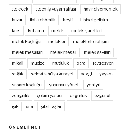
gelecek
geçmiş yaşam şifası
hayır diyememek
huzur
ilahi rehberlik
keyif
kişisel gelişim
kurs
kutlama
melek
melek işaretleri
melek koçluğu
melekler
meleklerle iletişim
melek mesajları
melek mesajı
melek sayıları
mikail
mucize
mutluluk
para
regresyon
sağlık
selestia hülya karayel
sevgi
yaşam
yaşam koçluğu
yaşamını yönet
yeni yıl
zenginlik
çekim yasası
özgürlük
özgür ol
ışık
şifa
şifalı taşlar
ÖNEMLI NOT