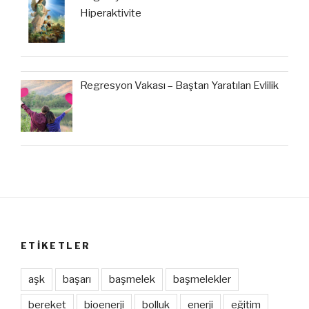
Hiperaktivite
Regresyon Vakası – Baştan Yaratılan Evlilik
ETIKETLER
aşk
başarı
başmelek
başmelekler
bereket
bioenerji
bolluk
enerji
eğitim