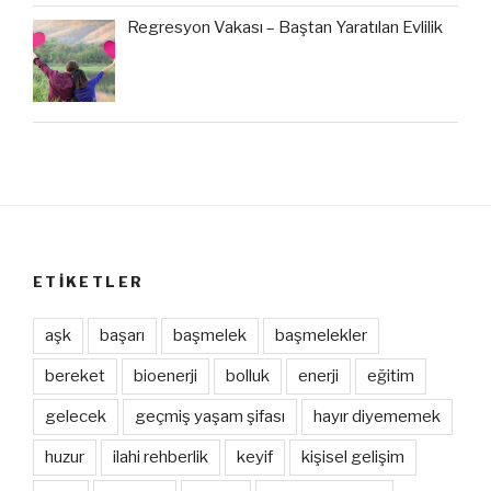
Regresyon Vakası – Baştan Yaratılan Evlilik
ETIKETLER
aşk
başarı
başmelek
başmelekler
bereket
bioenerji
bolluk
enerji
eğitim
gelecek
geçmiş yaşam şifası
hayır diyememek
huzur
ilahi rehberlik
keyif
kişisel gelişim