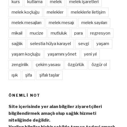
kurs
kutlama
melek
melek işaretleri
melek koçluğu
melekler
meleklerle iletişim
melek mesajları
melek mesajı
melek sayıları
mikail
mucize
mutluluk
para
regresyon
sağlık
selestia hülya karayel
sevgi
yaşam
yaşam koçluğu
yaşamını yönet
yeni yıl
zenginlik
çekim yasası
özgürlük
özgür ol
ışık
şifa
şifalı taşlar
ÖNEMLI NOT
Site içerisinde yer alan bilgiler ziyaretçileri
bilgilendirmek amaçlı olup sağlık hizmeti
niteliğinde değildir.