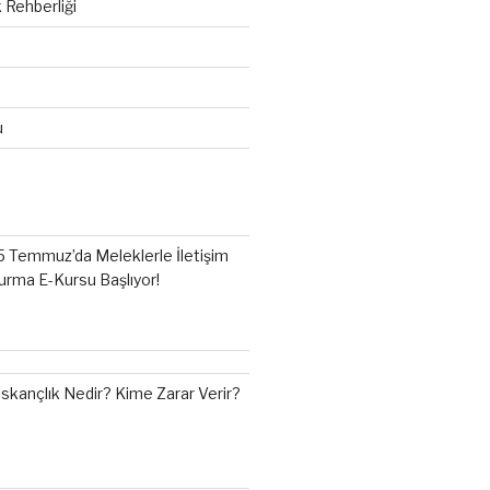
 Rehberliği
u
5 Temmuz’da Meleklerle İletişim
urma E-Kursu Başlıyor!
ıskançlık Nedir? Kime Zarar Verir?