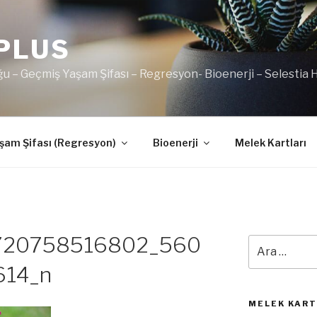
PLUS
u – Geçmiş Yaşam Şifası – Regresyon- Bioenerji – Selestia
şam Şifası (Regresyon)
Bioenerji
Melek Kartları
720758516802_560
Ara:
614_n
MELEK KARTI