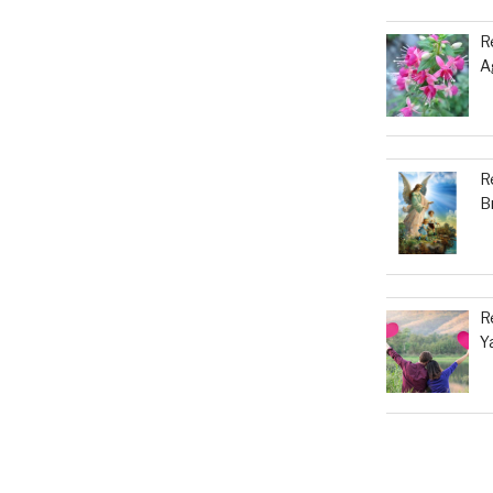
R
A
R
B
R
Ya