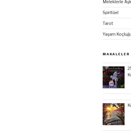
Meleklerle Aşk
Spiritüel
Tarot
Yaşam Koçluğ
MAKALELER
2
K
K