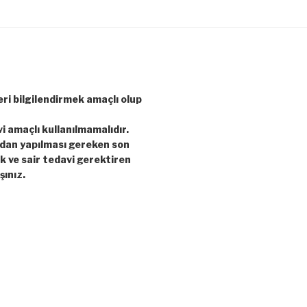
leri bilgilendirmek amaçlı olup
vi amaçlı kullanılmamalıdır.
ndan yapılması gereken son
ık ve sair tedavi gerektiren
şınız.