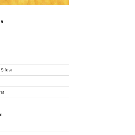
ER
Şifası
ma
u
rı