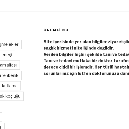
ÖNEMLI NOT
Site içerisinde yer alan bilgiler ziyaretçi
şmelekler
sağlık hizmeti niteliğinde değildir.
Verilen bilgiler hiçbir şekilde tanı ve teda
enerji
Tanı ve tedavi mutlaka bir doktor tarafı
am şifası
derece ciddi bir işlemdir. Her türlü hastal
sorunlarınız için lütfen doktorunuza danı
hi rehberlik
kutlama
ek koçluğu
e