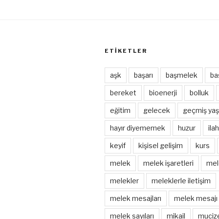
ETIKETLER
aşk
başarı
başmelek
ba
bereket
bioenerji
bolluk
eğitim
gelecek
geçmiş yaş
hayır diyememek
huzur
ila
keyif
kişisel gelişim
kurs
melek
melek işaretleri
mel
melekler
meleklerle iletişim
melek mesajları
melek mesajı
melek sayıları
mikail
muciz