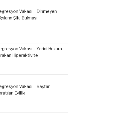
egresyon Vakası – Dinmeyen
ğrıların Şifa Bulması
egresyon Vakası – Yerini Huzura
ırakan Hiperaktivite
egresyon Vakası – Baştan
ratılan Evlilik