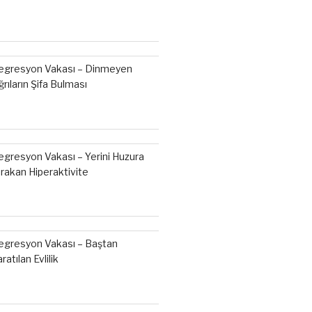
egresyon Vakası – Dinmeyen
ğrıların Şifa Bulması
egresyon Vakası – Yerini Huzura
ırakan Hiperaktivite
egresyon Vakası – Baştan
ratılan Evlilik