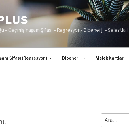
PLUS
u – Geçmiş Yaşam Şifası – Regresyon- Bioenerji – Selestia
şam Şifası (Regresyon)
Bioenerji
Melek Kartları
Ara:
nü