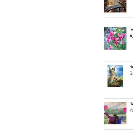
R
A
R
B
R
Ya