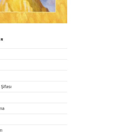
ER
Şifası
ma
u
rı