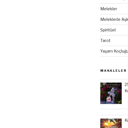
Melekler
Meleklerle Aşk
Spiritüel
Tarot
Yaşam Koçluğ
MAKALELER
2
K
K