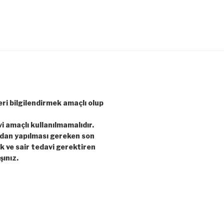
leri bilgilendirmek amaçlı olup
vi amaçlı kullanılmamalıdır.
ndan yapılması gereken son
ık ve sair tedavi gerektiren
şınız.