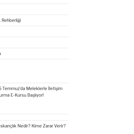
 Rehberliği
u
5 Temmuz’da Meleklerle İletişim
urma E-Kursu Başlıyor!
ıskançlık Nedir? Kime Zarar Verir?