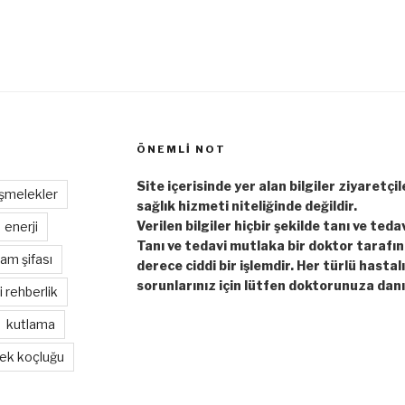
ÖNEMLI NOT
Site içerisinde yer alan bilgiler ziyaretçi
şmelekler
sağlık hizmeti niteliğinde değildir.
Verilen bilgiler hiçbir şekilde tanı ve teda
enerji
Tanı ve tedavi mutlaka bir doktor tarafı
am şifası
derece ciddi bir işlemdir. Her türlü hastal
sorunlarınız için lütfen doktorunuza danı
hi rehberlik
kutlama
ek koçluğu