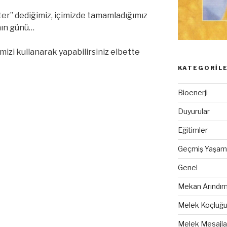
ter” dediğimiz, içimizde tamamladığımız
nın günü…
mizi kullanarak yapabilirsiniz elbette
KATEGORIL
Bioenerji
Duyurular
Eğitimler
Geçmiş Yaşam 
Genel
Mekan Arındır
Melek Koçluğ
Melek Mesajla