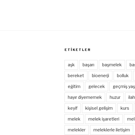
ETIKETLER
aşk
başarı
başmelek
ba
bereket
bioenerji
bolluk
eğitim
gelecek
geçmiş yaş
hayır diyememek
huzur
ila
keyif
kişisel gelişim
kurs
melek
melek işaretleri
mel
melekler
meleklerle iletişim