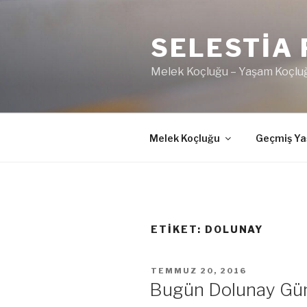
İçeriğe
geç
SELESTIA 
Melek Koçluğu – Yaşam Koçluğ
Melek Koçluğu
Geçmiş Ya
ETIKET:
DOLUNAY
YAYIM
TEMMUZ 20, 2016
TARIHI
Bugün Dolunay Gü