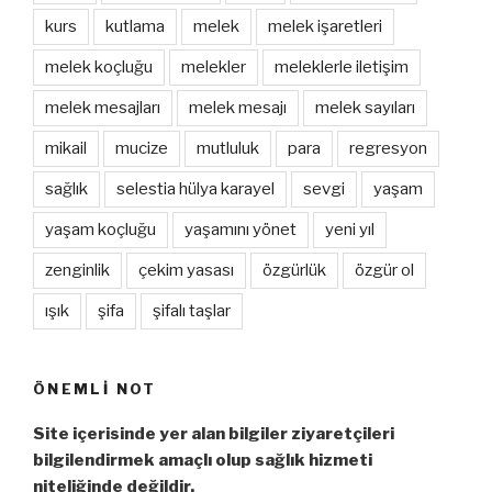
kurs
kutlama
melek
melek işaretleri
melek koçluğu
melekler
meleklerle iletişim
melek mesajları
melek mesajı
melek sayıları
mikail
mucize
mutluluk
para
regresyon
sağlık
selestia hülya karayel
sevgi
yaşam
yaşam koçluğu
yaşamını yönet
yeni yıl
zenginlik
çekim yasası
özgürlük
özgür ol
ışık
şifa
şifalı taşlar
ÖNEMLI NOT
Site içerisinde yer alan bilgiler ziyaretçileri
bilgilendirmek amaçlı olup sağlık hizmeti
niteliğinde değildir.