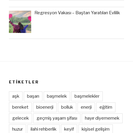
Regresyon Vakası – Baştan Yaratılan Evlilik
ETIKETLER
aşk
başarı
başmelek
başmelekler
bereket
bioenerji
bolluk
enerji
eğitim
gelecek
geçmiş yaşam şifası
hayır diyememek
huzur
ilahi rehberlik
keyif
kişisel gelişim