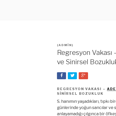
(
ADMIN
)
Regresyon Vakası –
ve Sinirsel Bozuklu
REGRESYON VAKASI –
ADE
SINIRSEL BOZUKLUK
S. hanımın yaşadıkları, tıpkı bi
günlerinde yoğun sancılar ve s
anlayamadığı çılgınca bir öfke