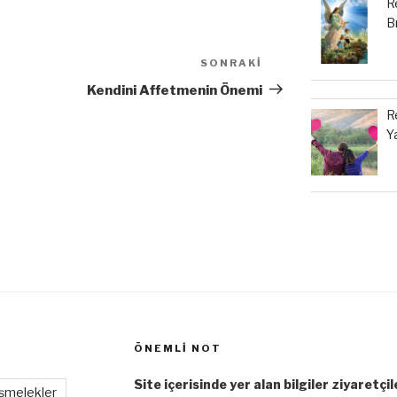
R
B
SONRAKI
Sonraki
Yazı
Kendini Affetmenin Önemi
R
Ya
ÖNEMLI NOT
Site içerisinde yer alan bilgiler ziyaretçi
şmelekler