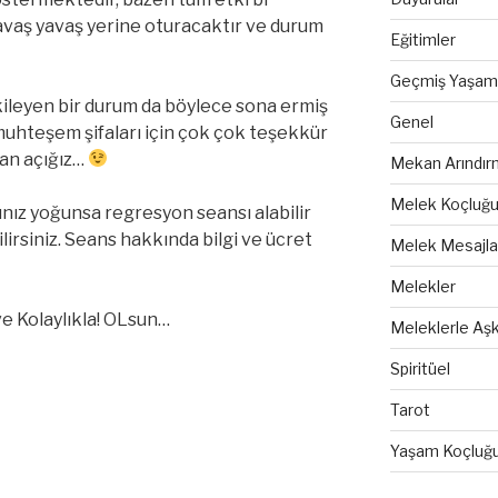
avaş yavaş yerine oturacaktır ve durum
Eğitimler
Geçmiş Yaşam 
tkileyen bir durum da böylece sona ermiş
Genel
muhteşem şifaları için çok çok teşekkür
an açığız…
Mekan Arındır
Melek Koçluğ
rınız yoğunsa regresyon seansı alabilir
lirsiniz. Seans hakkında bilgi ve ücret
Melek Mesajla
Melekler
e Kolaylıkla! OLsun…
Meleklerle Aşk
Spiritüel
Tarot
Yaşam Koçluğ