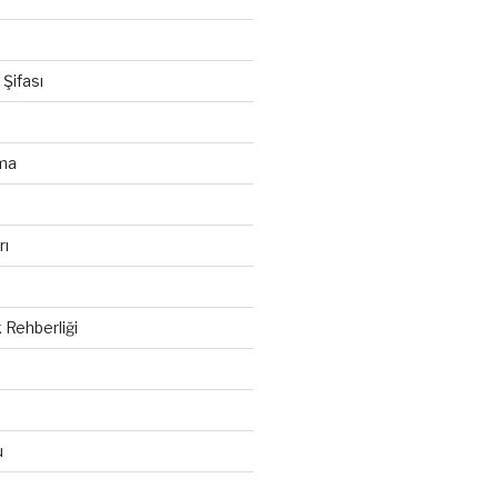
Şifası
ma
u
rı
 Rehberliği
u