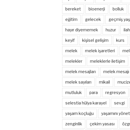
bereket
bioenerji
bolluk
eğitim
gelecek
geçmiş yaş
hayır diyememek
huzur
ila
keyif
kişisel gelişim
kurs
melek
melek işaretleri
mel
melekler
meleklerle iletişim
melek mesajları
melek mesajı
melek sayıları
mikail
muciz
mutluluk
para
regresyon
selestia hülya karayel
sevgi
yaşam koçluğu
yaşamını yönet
zenginlik
çekim yasası
özg