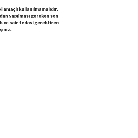
vi amaçlı kullanılmamalıdır.
ndan yapılması gereken son
ık ve sair tedavi gerektiren
şınız.