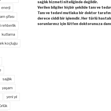
sağlık hizmeti niteliğinde değildir.
Verilen bilgiler hiçbir şekilde tanı ve teda
enerji
Tanı ve tedavi mutlaka bir doktor tarafı
am şifası
derece ciddi bir işlemdir. Her türlü hastal
sorunlarınız için lütfen doktorunuza danı
hi rehberlik
kutlama
ek koçluğu
e
sağlık
yaşam
yeni yıl
ürlük