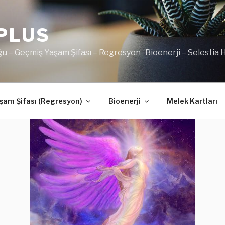
PLUS
u – Geçmiş Yaşam Şifası – Regresyon- Bioenerji – Selestia
şam Şifası (Regresyon)
Bioenerji
Melek Kartları