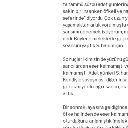
tahammülsüzdü adet günlerind
sakin bir insanken
öfkeli ve 
seferinde” diyordu. Çok uzun yıl
yaşamaktan artık yorulmuştu 
şansımı denemek istiyorum, me
dedi. Böylece meleklerle geçm
seansını yaptık S. hanım için.
Sonuçlar ikimizin de yüzünü g
sancılardan eser kalmamıştı ve
kalmamıştı. Adet günleri S. han
Kendiyle savaşması, diğer ins
gerekmiyordu, ağrı-sancı çekip
artık.
Bir sonraki aya sıra geldiğinde
öfke halinden de eser kalmamı
oturduğunu anlamıştık (melekl
süreleri kişiye göre farklılık 