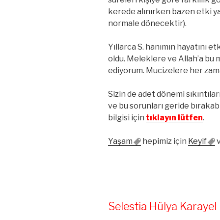
kerede alınırken bazen etki y
normale dönecektir).
Yıllarca S. hanımın hayatını e
oldu. Meleklere ve Allah’a bu 
ediyorum. Mucizelere her zam
Sizin de adet dönemi sıkıntıla
ve bu sorunları geride bırakabi
bilgisi için
tıklayın lütfen
.
Yaşam
hepimiz için
Keyif
v
Selestia Hülya Karayel