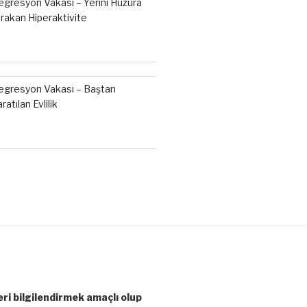
egresyon Vakası – Yerini Huzura
ırakan Hiperaktivite
egresyon Vakası – Baştan
ratılan Evlilik
leri bilgilendirmek amaçlı olup