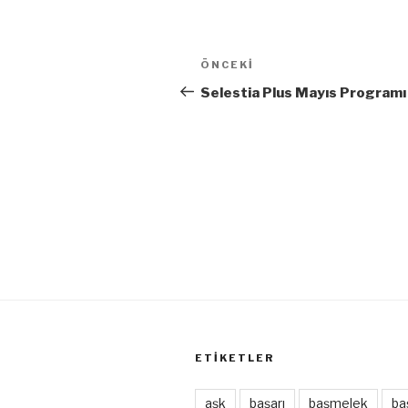
Yazı
Önceki
ÖNCEKI
gezinmesi
Yazı
Selestia Plus Mayıs Programı
ETIKETLER
aşk
başarı
başmelek
ba