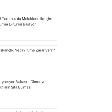
5 Temmuz’da Meleklerle İletişim
urma E-Kursu Başlıyor!
ıskançlık Nedir? Kime Zarar Verir?
egresyon Vakası – Dinmeyen
ğrıların Şifa Bulması