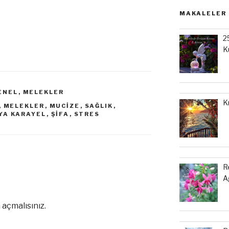
MAKALELER
2
K
ENEL
,
MELEKLER
K
,
MELEKLER
,
MUCIZE
,
SAĞLIK
,
YA KARAYEL
,
ŞIFA
,
STRES
R
A
 açmalısınız
.