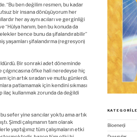
e. “Bu ben değilim resmen, bu kadar
mutsuz bir insana dönüşüyorum her
lardır her ay aynı acıları ve gerginliği
ve “Hülya hanım, ben bu konuda da
lekler bence bunu da şifalandırabilir”
iş yaşamları şifalandırma (regresyon)
üldürdü. Bir sonraki adet döneminde
 çılgıncasına öfke hali neredeyse hiç
ım için artık sıradan ve mutlu günlerdi.
anlara patlamamak için kendini sıkması
 ilaç kullanmak zorunda da değildi
KATEGORIL
 bu sefer yine sancılar yoktu ama artık
ştı. Şimdi çalışmanın tam olarak
Bioenerji
erle yaptığımız tüm çalışmaların etki
göstermektedir, bazen tüm etki bi
Duyurular