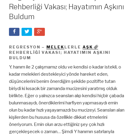
Rehberliği Vakası; Hayatımın Aşkını
Buldum
REGRESYON –
MELEK
LERLE
AŞK
REHBERLIĞI VAKASI; HAYATIMIN AŞKINI
BULDUM
Y. hanım ile 2 çalışmamız oldu ve kendisi o kadar istekli, o
kadar melekleri destekleyici yönde hareket eden,
düşüncelerini benim önerdiğim şekilde pozitifte tutan
biriydi ki kısacık bir zamanda mucizesini yaratmış olduk
birlikte. Eğer o yalnızca seansları alıp kendisi hiçbir çabada
bulunmasaydı,
önerdiklerimi harfiyen yapmasaydı emin
olun bu kadar hızlı yaşayamazdı bu mucizeyi. Seansları alan
kişilerden bu hususa da özellikle dikkat etmelerini
öneriyorum. Emin olun arzu ettiğiniz şey çok hızlı
gerçekleşecek o zaman… Şimdi Y hanımın satırlarıyla