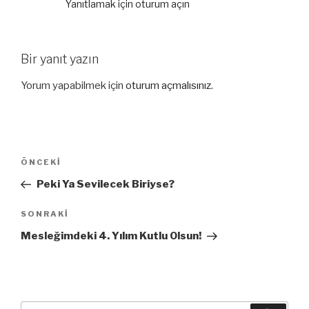
Yanıtlamak için oturum açın
Bir yanıt yazın
Yorum yapabilmek için
oturum açmalısınız
.
Yazı
Önceki
ÖNCEKI
gezinmesi
Yazı
Peki Ya Sevilecek Biriyse?
Sonraki
SONRAKI
Yazı
Mesleğimdeki 4. Yılım Kutlu Olsun!
Ara: