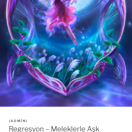
(
ADMIN
)
Regresyon – Meleklerle Aşk