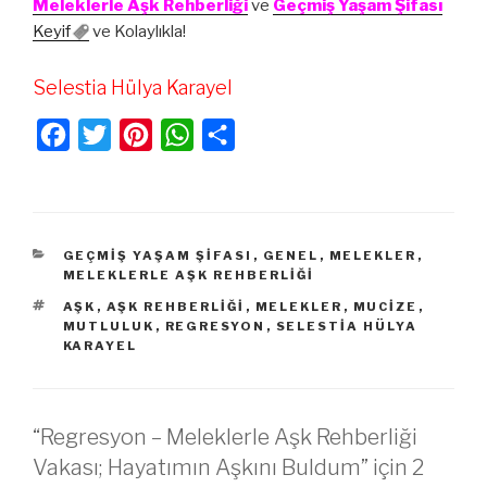
Meleklerle Aşk Rehberliği
ve
Geçmiş Yaşam Şifası
Keyif
ve Kolaylıkla!
Selestia Hülya Karayel
F
T
P
W
S
a
w
i
h
h
c
i
n
a
a
e
t
t
t
r
KATEGORILER
GEÇMIŞ YAŞAM ŞIFASI
,
GENEL
,
MELEKLER
,
b
t
e
s
e
MELEKLERLE AŞK REHBERLIĞI
o
e
r
A
ETIKETLER
AŞK
,
AŞK REHBERLIĞI
,
MELEKLER
,
MUCIZE
,
MUTLULUK
,
REGRESYON
,
SELESTIA HÜLYA
o
r
e
p
KARAYEL
k
s
p
t
“Regresyon – Meleklerle Aşk Rehberliği
Vakası; Hayatımın Aşkını Buldum” için 2