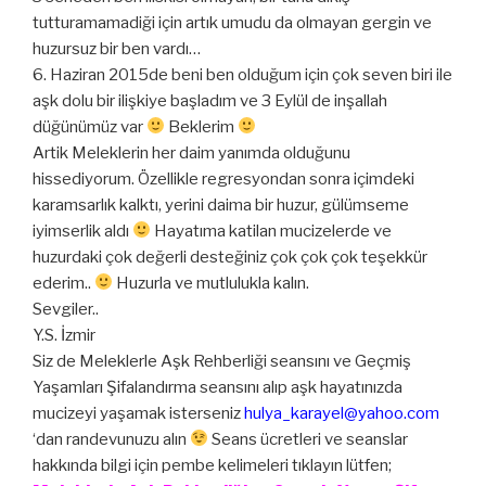
tutturamamadiği için artık umudu da olmayan gergin ve
huzursuz bir ben vardı…
6. Haziran 2015de beni ben olduğum için çok seven biri ile
aşk dolu bir ilişkiye başladım ve 3 Eylül de inşallah
düğünümüz var
Beklerim
Artik Meleklerin her daim yanımda olduğunu
hissediyorum. Özellikle regresyondan sonra içimdeki
karamsarlık kalktı, yerini daima bir huzur, gülümseme
iyimserlik aldı
Hayatıma katilan mucizelerde ve
huzurdaki çok değerli desteğiniz çok çok çok teşekkür
ederim..
Huzurla ve mutlulukla kalın.
Sevgiler..
Y.S. İzmir
Siz de Meleklerle Aşk Rehberliği seansını ve Geçmiş
Yaşamları Şifalandırma seansını alıp aşk hayatınızda
mucizeyi yaşamak isterseniz
hulya_karayel@yahoo.com
‘dan randevunuzu alın
Seans ücretleri ve seanslar
hakkında bilgi için pembe kelimeleri tıklayın lütfen;