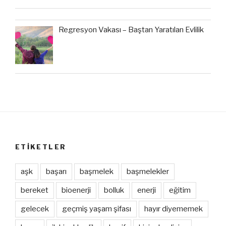
Regresyon Vakası – Baştan Yaratılan Evlilik
ETIKETLER
aşk
başarı
başmelek
başmelekler
bereket
bioenerji
bolluk
enerji
eğitim
gelecek
geçmiş yaşam şifası
hayır diyememek