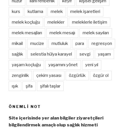
huzur
ilahi rehberlik
keyif
kişisel gelişim
kurs
kutlama
melek
melek işaretleri
melek koçluğu
melekler
meleklerle iletişim
melek mesajları
melek mesajı
melek sayıları
mikail
mucize
mutluluk
para
regresyon
sağlık
selestia hülya karayel
sevgi
yaşam
yaşam koçluğu
yaşamını yönet
yeni yıl
zenginlik
çekim yasası
özgürlük
özgür ol
ışık
şifa
şifalı taşlar
ÖNEMLI NOT
Site içerisinde yer alan bilgiler ziyaretçileri
bilgilendirmek amaçlı olup sağlık hizmeti