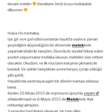
devam edelim
Kendisine ömür boyu mutluluklar
diliyorum
Hulya Hn merhaba,
Işe git-eve gel rutini icerisinde hayatta sadece zaman
geçirdiğimi düşündüğüm bir dönemde
melek
lerle
yaşamak kitabi ile tanıştım. Diyordu ki; sürekli tekrar eden
şeyleri yaşıyorsanız mutlaka okuyun, melekler size rehber
olacaktır. Okudum, ve ilk mucizem karşıma çıkmaniz ile
basladi. Ve sizinle tanıştıktan sonra herşey çorap söküğü
gibi geldi..
Hayatimda unutmayacagim bir dönüm noktası oldunuz
bana;
Sizden 25.Nisan.2015 de regresyon (geçmiş
yaşam
sifalandirmasi) ve 6.Mayis.2015 da
Melek
lerle Aşk
rehberligi almıştım.
3 seneden beri iliskisi olmayan, bir turlu dikiş