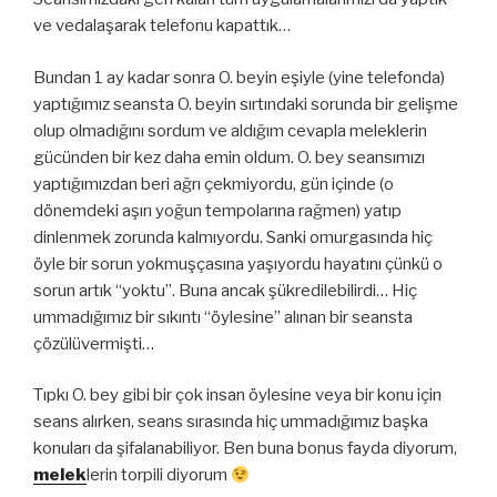
ve vedalaşarak telefonu kapattık…
Bundan 1 ay kadar sonra O. beyin eşiyle (yine telefonda)
yaptığımız seansta O. beyin sırtındaki sorunda bir gelişme
olup olmadığını sordum ve aldığım cevapla meleklerin
gücünden bir kez daha emin oldum. O. bey seansımızı
yaptığımızdan beri ağrı çekmiyordu, gün içinde (o
dönemdeki aşırı yoğun tempolarına rağmen) yatıp
dinlenmek zorunda kalmıyordu. Sanki omurgasında hiç
öyle bir sorun yokmuşçasına yaşıyordu hayatını çünkü o
sorun artık “yoktu”. Buna ancak şükredilebilirdi… Hiç
ummadığımız bir sıkıntı “öylesine” alınan bir seansta
çözülüvermişti…
Tıpkı O. bey gibi bir çok insan öylesine veya bir konu için
seans alırken, seans sırasında hiç ummadığımız başka
konuları da şifalanabiliyor. Ben buna bonus fayda diyorum,
melek
lerin torpili diyorum