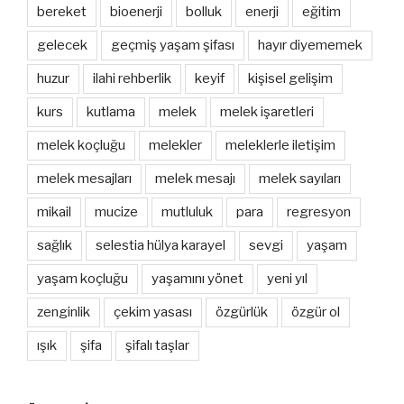
bereket
bioenerji
bolluk
enerji
eğitim
gelecek
geçmiş yaşam şifası
hayır diyememek
huzur
ilahi rehberlik
keyif
kişisel gelişim
kurs
kutlama
melek
melek işaretleri
melek koçluğu
melekler
meleklerle iletişim
melek mesajları
melek mesajı
melek sayıları
mikail
mucize
mutluluk
para
regresyon
sağlık
selestia hülya karayel
sevgi
yaşam
yaşam koçluğu
yaşamını yönet
yeni yıl
zenginlik
çekim yasası
özgürlük
özgür ol
ışık
şifa
şifalı taşlar