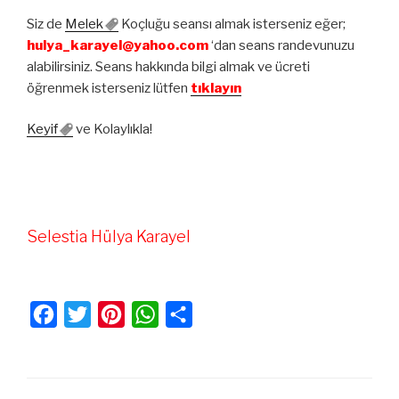
Siz de
Melek
Koçluğu seansı almak isterseniz eğer;
hulya_karayel@yahoo.com
‘dan seans randevunuzu
alabilirsiniz. Seans hakkında bilgi almak ve ücreti
öğrenmek isterseniz lütfen
tıklayın
Keyif
ve Kolaylıkla!
Selestia Hülya Karayel
F
T
P
W
S
a
w
i
h
h
c
i
n
a
a
e
t
t
t
r