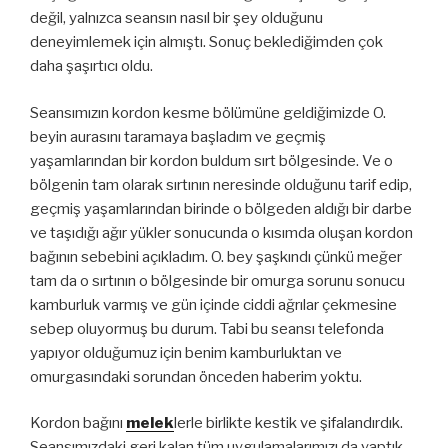
değil, yalnızca seansın nasıl bir şey olduğunu
deneyimlemek için almıştı. Sonuç beklediğimden çok
daha şaşırtıcı oldu.
Seansımızın kordon kesme bölümüne geldiğimizde
O.
beyin aurasını taramaya başladım ve geçmiş
yaşamlarından bir kordon buldum sırt bölgesinde. Ve o
bölgenin tam olarak sırtının neresinde olduğunu tarif edip,
geçmiş yaşamlarından birinde o bölgeden aldığı bir darbe
ve taşıdığı ağır yükler sonucunda o kısımda oluşan kordon
bağının sebebini açıkladım. O. bey şaşkındı çünkü meğer
tam da o sırtının o bölgesinde bir omurga sorunu sonucu
kamburluk varmış ve gün içinde ciddi ağrılar çekmesine
sebep oluyormuş bu durum. Tabi bu seansı telefonda
yapıyor olduğumuz için benim kamburluktan ve
omurgasındaki sorundan önceden haberim yoktu.
Kordon bağını
melek
lerle birlikte kestik ve şifalandırdık.
Seansımızdaki geri kalan tüm uygulamalarımızı da yaptık