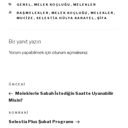
KATEGORILER
GENEL
,
MELEK KOÇLUĞU
,
MELEKLER
b
t
e
s
e
ETIKETLER
BAŞMELEKLER
,
MELEK KOÇLUĞU
,
MELEKLER
,
o
e
r
A
MUCIZE
,
SELESTIA HÜLYA KARAYEL
,
ŞIFA
o
r
e
p
k
s
p
Bir yanıt yazın
t
Yorum yapabilmek için
oturum açmalısınız
.
Yazı
Önceki
ÖNCEKI
gezinmesi
Yazı
Meleklerle Sabah İstediğin Saatte Uyanabilir
Misin?
Sonraki
SONRAKI
Yazı
Selestia Plus Şubat Programı