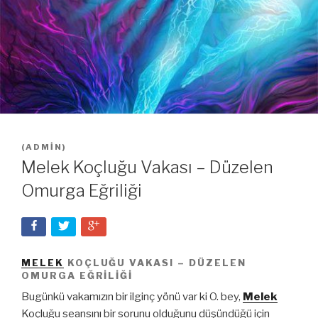
(
ADMIN
)
Melek Koçluğu Vakası – Düzelen
Omurga Eğriliği
MELEK
KOÇLUĞU VAKASI – DÜZELEN
OMURGA EĞRILIĞI
Bugünkü vakamızın bir ilginç yönü var ki O. bey,
Melek
Koçluğu seansını bir sorunu olduğunu düşündüğü için