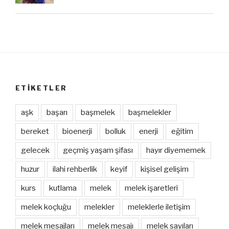
ETIKETLER
aşk
başarı
başmelek
başmelekler
bereket
bioenerji
bolluk
enerji
eğitim
gelecek
geçmiş yaşam şifası
hayır diyememek
huzur
ilahi rehberlik
keyif
kişisel gelişim
kurs
kutlama
melek
melek işaretleri
melek koçluğu
melekler
meleklerle iletişim
melek mesajları
melek mesajı
melek sayıları