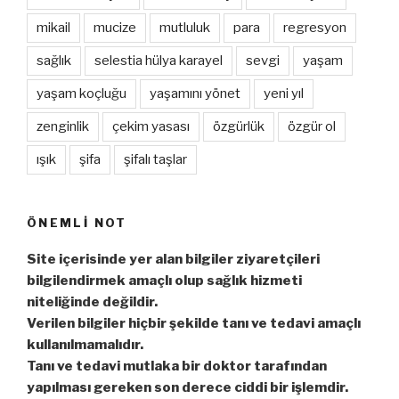
mikail
mucize
mutluluk
para
regresyon
sağlık
selestia hülya karayel
sevgi
yaşam
yaşam koçluğu
yaşamını yönet
yeni yıl
zenginlik
çekim yasası
özgürlük
özgür ol
ışık
şifa
şifalı taşlar
ÖNEMLI NOT
Site içerisinde yer alan bilgiler ziyaretçileri
bilgilendirmek amaçlı olup sağlık hizmeti
niteliğinde değildir.
Verilen bilgiler hiçbir şekilde tanı ve tedavi amaçlı
kullanılmamalıdır.
Tanı ve tedavi mutlaka bir doktor tarafından
yapılması gereken son derece ciddi bir işlemdir.