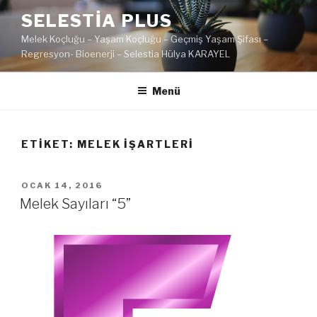
İçeriğe
SELESTIA PLUS
geç
Melek Koçluğu – Yaşam Koçluğu – Geçmiş Yaşam Şifası –
Regresyon- Bioenerji – Selestia Hülya KARAYEL
Menü
ETIKET:
MELEK IŞARTLERI
YAYIM
OCAK 14, 2016
TARIHI
Melek Sayıları “5”