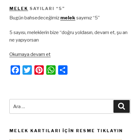
MELEK
SAYILARI “5”
Bugün bahsedeceğimiz
melek
sayımız “5”
5 sayısı, meleklerin bize “doğru yoldasın, devam et, şu an
ne yapıyorsan
“Melek
Okumaya devam et
Sayıları
“5””
F
T
P
W
S
a
w
i
h
h
c
i
n
a
a
e
t
t
t
r
Ara:
Ara
b
t
e
s
e
o
e
r
A
o
r
e
p
MELEK KARTILARI İÇIN RESME TIKLAYIN
k
s
p