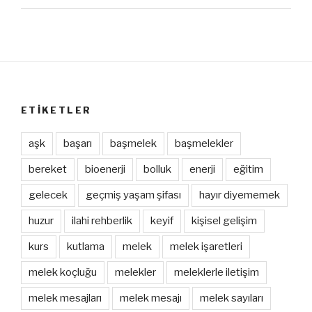
ETIKETLER
aşk
başarı
başmelek
başmelekler
bereket
bioenerji
bolluk
enerji
eğitim
gelecek
geçmiş yaşam şifası
hayır diyememek
huzur
ilahi rehberlik
keyif
kişisel gelişim
kurs
kutlama
melek
melek işaretleri
melek koçluğu
melekler
meleklerle iletişim
melek mesajları
melek mesajı
melek sayıları