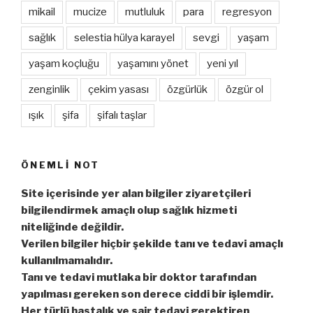
mikail
mucize
mutluluk
para
regresyon
sağlık
selestia hülya karayel
sevgi
yaşam
yaşam koçluğu
yaşamını yönet
yeni yıl
zenginlik
çekim yasası
özgürlük
özgür ol
ışık
şifa
şifalı taşlar
ÖNEMLI NOT
Site içerisinde yer alan bilgiler ziyaretçileri
bilgilendirmek amaçlı olup sağlık hizmeti
niteliğinde değildir.
Verilen bilgiler hiçbir şekilde tanı ve tedavi amaçlı
kullanılmamalıdır.
Tanı ve tedavi mutlaka bir doktor tarafından
yapılması gereken son derece ciddi bir işlemdir.
Her türlü hastalık ve sair tedavi gerektiren