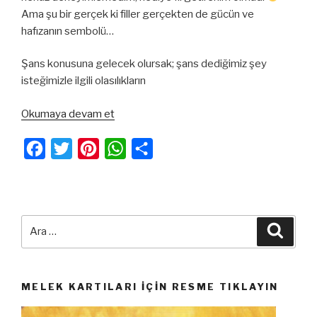
Ama şu bir gerçek ki filler gerçekten de gücün ve
hafızanın sembolü…
Şans konusuna gelecek olursak; şans dediğimiz şey
isteğimizle ilgili olasılıkların
“Şans
Okumaya devam et
Getiren
Hayvan
F
T
P
W
S
FİL”
a
w
i
h
h
c
i
n
a
a
e
t
t
t
r
Ara:
Ara
b
t
e
s
e
o
e
r
A
o
r
e
p
MELEK KARTILARI İÇIN RESME TIKLAYIN
k
s
p