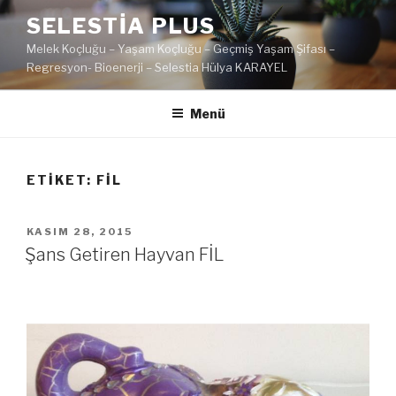
İçeriğe
SELESTIA PLUS
geç
Melek Koçluğu – Yaşam Koçluğu – Geçmiş Yaşam Şifası –
Regresyon- Bioenerji – Selestia Hülya KARAYEL
Menü
ETIKET:
FIL
YAYIM
KASIM 28, 2015
TARIHI
Şans Getiren Hayvan FİL