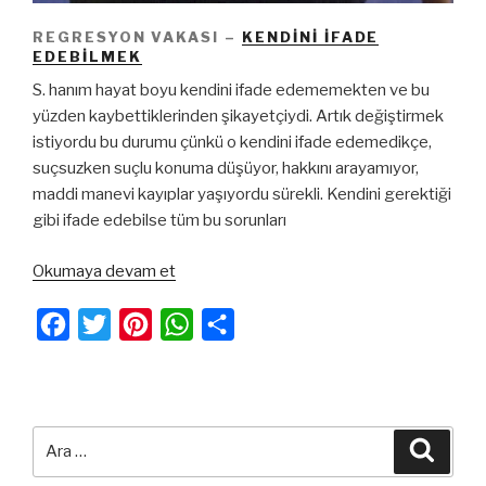
REGRESYON VAKASI –
KENDINI İFADE
EDEBILMEK
S. hanım hayat boyu kendini ifade edememekten ve bu
yüzden kaybettiklerinden şikayetçiydi. Artık değiştirmek
istiyordu bu durumu çünkü o kendini ifade edemedikçe,
suçsuzken suçlu konuma düşüyor, hakkını arayamıyor,
maddi manevi kayıplar yaşıyordu sürekli. Kendini gerektiği
gibi ifade edebilse tüm bu sorunları
“Regresyon
Okumaya devam et
Vakası
–
F
T
P
W
S
Kendini
a
w
i
h
h
İfade
c
i
n
a
a
Edebilmek”
e
t
t
t
r
Ara:
Ara
b
t
e
s
e