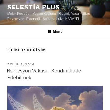
İçeriğe
SELESTIA PLUS
geç
Melek Koçluğu – Yaşam Koçluğu – Geçmiş Yaşam Şifası –
Regresyon- Bioenerji – Selestia Hülya KARAYEL
Menü
ETIKET:
DEĞIŞIM
YAYIM
EYLÜL 6, 2016
TARIHI
Regresyon Vakası – Kendini İfade
Edebilmek