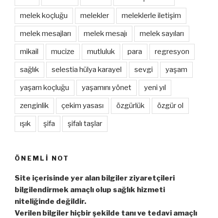
melek koçluğu
melekler
meleklerle iletişim
melek mesajları
melek mesajı
melek sayıları
mikail
mucize
mutluluk
para
regresyon
sağlık
selestia hülya karayel
sevgi
yaşam
yaşam koçluğu
yaşamını yönet
yeni yıl
zenginlik
çekim yasası
özgürlük
özgür ol
ışık
şifa
şifalı taşlar
ÖNEMLI NOT
Site içerisinde yer alan bilgiler ziyaretçileri
bilgilendirmek amaçlı olup sağlık hizmeti
niteliğinde değildir.
Verilen bilgiler hiçbir şekilde tanı ve tedavi amaçlı