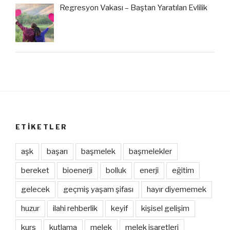
Regresyon Vakası – Baştan Yaratılan Evlilik
ETIKETLER
aşk
başarı
başmelek
başmelekler
bereket
bioenerji
bolluk
enerji
eğitim
gelecek
geçmiş yaşam şifası
hayır diyememek
huzur
ilahi rehberlik
keyif
kişisel gelişim
kurs
kutlama
melek
melek işaretleri