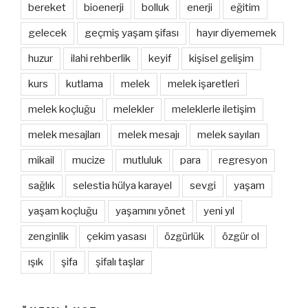
bereket
bioenerji
bolluk
enerji
eğitim
gelecek
geçmiş yaşam şifası
hayır diyememek
huzur
ilahi rehberlik
keyif
kişisel gelişim
kurs
kutlama
melek
melek işaretleri
melek koçluğu
melekler
meleklerle iletişim
melek mesajları
melek mesajı
melek sayıları
mikail
mucize
mutluluk
para
regresyon
sağlık
selestia hülya karayel
sevgi
yaşam
yaşam koçluğu
yaşamını yönet
yeni yıl
zenginlik
çekim yasası
özgürlük
özgür ol
ışık
şifa
şifalı taşlar