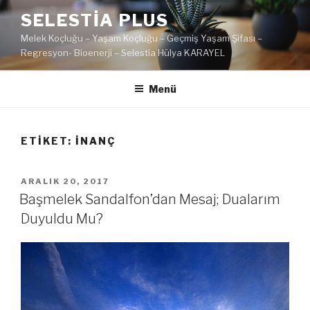
İçeriğe
SELESTIA PLUS
geç
Melek Koçluğu – Yaşam Koçluğu – Geçmiş Yaşam Şifası –
Regresyon- Bioenerji – Selestia Hülya KARAYEL
Menü
ETIKET:
INANÇ
YAYIM
ARALIK 20, 2017
TARIHI
Başmelek Sandalfon’dan Mesaj; Dualarım
Duyuldu Mu?