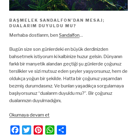
BAŞMELEK SANDALFON’DAN MESAJ;
DUALARIM DUYULDU MU?
Merhaba dostlarım, ben
Sandalfon
…
Bugün size son günlerdeki en büyük derdinizden
bahsetmek istiyorum ki kalbinize huzur gelsin. Dünyanın
farklı bir manyetik alandan geçtiği şu günlerde çoğunuz
terslikler ve sizi mutsuz eden şeyler yaşıyorsunuz, hem de
oldukça yoğun bir şekilde. Hatta bir çoğunuz yaşamdan
bezmiş durumdasınız. Ve bunları yaşadıkça sorgulamaya
başlıyorsunuz “dualarım duyuldu mu?”. Bir çoğunuz
dualarınızın duyulmadığını,
“Başmelek
Okumaya devam et
Sandalfon’dan
Mesaj;
F
T
P
W
S
Dualarım