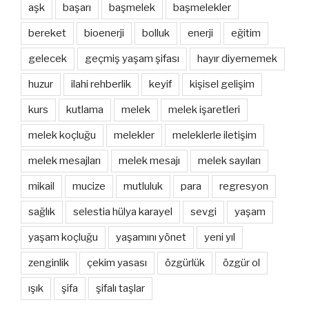
aşk
başarı
başmelek
başmelekler
bereket
bioenerji
bolluk
enerji
eğitim
gelecek
geçmiş yaşam şifası
hayır diyememek
huzur
ilahi rehberlik
keyif
kişisel gelişim
kurs
kutlama
melek
melek işaretleri
melek koçluğu
melekler
meleklerle iletişim
melek mesajları
melek mesajı
melek sayıları
mikail
mucize
mutluluk
para
regresyon
sağlık
selestia hülya karayel
sevgi
yaşam
yaşam koçluğu
yaşamını yönet
yeni yıl
zenginlik
çekim yasası
özgürlük
özgür ol
ışık
şifa
şifalı taşlar