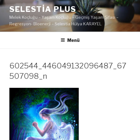
İçeriğe
SELESTIA PLUS
geç
Melek Koçluğu – Yaşam Koçluğu – Geçmiş Yaşam Şifası –
Regresyon- Bioenerji – Selestia Hülya KARAYEL
Menü
602544_446049132096487_67
507098_n