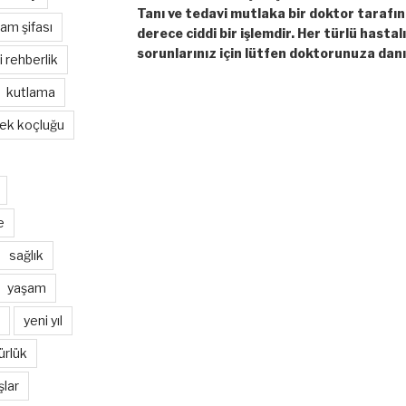
Tanı ve tedavi mutlaka bir doktor tarafı
am şifası
derece ciddi bir işlemdir. Her türlü hastal
sorunlarınız için lütfen doktorunuza danı
hi rehberlik
kutlama
ek koçluğu
e
sağlık
yaşam
yeni yıl
ürlük
şlar