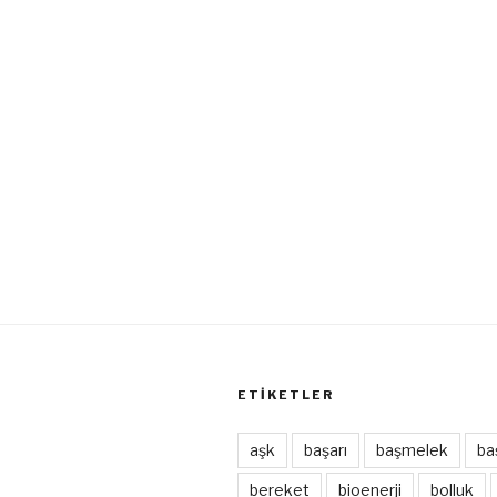
ETIKETLER
aşk
başarı
başmelek
ba
bereket
bioenerji
bolluk