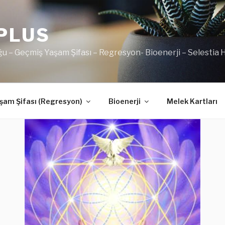
PLUS
u – Geçmiş Yaşam Şifası – Regresyon- Bioenerji – Selestia
şam Şifası (Regresyon)
Bioenerji
Melek Kartları