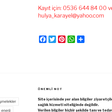
Kayıt için: 0536 644 84 00 v
hulya_karayel@yahoo.com
F
T
P
W
S
a
w
i
h
h
c
i
n
a
a
e
t
t
t
r
b
t
e
s
e
o
e
r
A
o
r
e
p
ÖNEMLI NOT
k
s
p
t
Site içerisinde yer alan bilgiler ziyaretçi
şmelekler
sağlık hizmeti niteliğinde değildir.
Verilen bilgiler hiçbir şekilde tanı ve teda
enerji