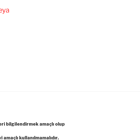
eya
leri bilgilendirmek amaçlı olup
vi amaçlı kullanılmamalıdır.