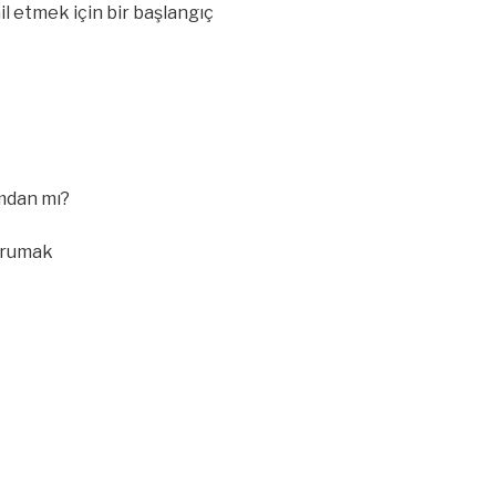
l etmek için bir başlangıç
mdan mı?
orumak