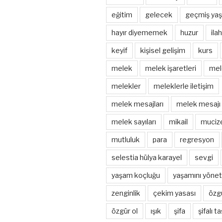
eğitim
gelecek
geçmiş yaş
hayır diyememek
huzur
ila
keyif
kişisel gelişim
kurs
melek
melek işaretleri
mel
melekler
meleklerle iletişim
melek mesajları
melek mesajı
melek sayıları
mikail
muciz
mutluluk
para
regresyon
selestia hülya karayel
sevgi
yaşam koçluğu
yaşamını yönet
zenginlik
çekim yasası
özg
özgür ol
ışık
şifa
şifalı ta