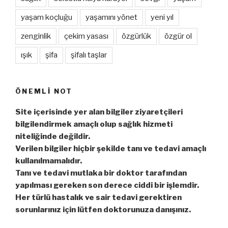
yaşam koçluğu
yaşamını yönet
yeni yıl
zenginlik
çekim yasası
özgürlük
özgür ol
ışık
şifa
şifalı taşlar
ÖNEMLI NOT
Site içerisinde yer alan bilgiler ziyaretçileri
bilgilendirmek amaçlı olup sağlık hizmeti
niteliğinde değildir.
Verilen bilgiler hiçbir şekilde tanı ve tedavi amaçlı
kullanılmamalıdır.
Tanı ve tedavi mutlaka bir doktor tarafından
yapılması gereken son derece ciddi bir işlemdir.
Her türlü hastalık ve sair tedavi gerektiren
sorunlarınız için lütfen doktorunuza danışınız.