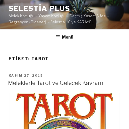
İçeriğe
SELESTIA PLUS
geç
Melek Koçluğu – Yaşam Koçluğu – Geçmiş Yaşam Şifası –
Regresyon- Bioenerji – Selestia Hülya KARAYEL
Menü
ETIKET:
TAROT
YAYIM
KASIM 27, 2015
TARIHI
Meleklerle Tarot ve Gelecek Kavramı