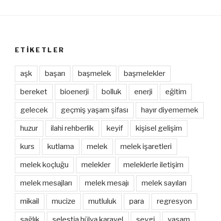
ETIKETLER
aşk
başarı
başmelek
başmelekler
bereket
bioenerji
bolluk
enerji
eğitim
gelecek
geçmiş yaşam şifası
hayır diyememek
huzur
ilahi rehberlik
keyif
kişisel gelişim
kurs
kutlama
melek
melek işaretleri
melek koçluğu
melekler
meleklerle iletişim
melek mesajları
melek mesajı
melek sayıları
mikail
mucize
mutluluk
para
regresyon
sağlık
selestia hülya karayel
sevgi
yaşam