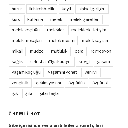
huzur
ilahi rehberlik
keyif
kişisel gelişim
kurs
kutlama
melek
melek işaretleri
melek koçluğu
melekler
meleklerle iletişim
melek mesajları
melek mesajı
melek sayıları
mikail
mucize
mutluluk
para
regresyon
sağlık
selestia hülya karayel
sevgi
yaşam
yaşam koçluğu
yaşamını yönet
yeni yıl
zenginlik
çekim yasası
özgürlük
özgür ol
ışık
şifa
şifalı taşlar
ÖNEMLI NOT
Site içerisinde yer alan bilgiler ziyaretçileri