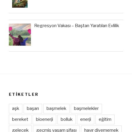
Regresyon Vakası – Baştan Yaratılan Evlilik
ETIKETLER
aşk
başarı
başmelek
başmelekler
bereket
bioenerji
bolluk
enerji
eğitim
gelecek
geçmiş yaşam şifası
hayır diyememek