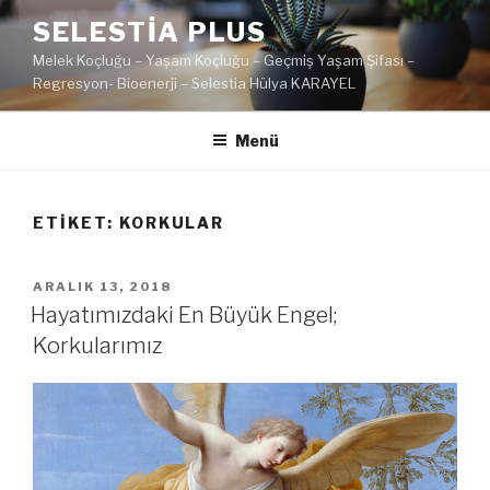
İçeriğe
SELESTIA PLUS
geç
Melek Koçluğu – Yaşam Koçluğu – Geçmiş Yaşam Şifası –
Regresyon- Bioenerji – Selestia Hülya KARAYEL
Menü
ETIKET:
KORKULAR
YAYIM
ARALIK 13, 2018
TARIHI
Hayatımızdaki En Büyük Engel;
Korkularımız