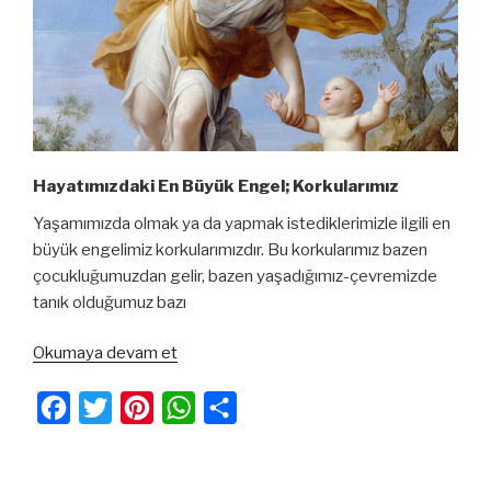
Hayatımızdaki En Büyük Engel; Korkularımız
Yaşamımızda olmak ya da yapmak istediklerimizle ilgili en
büyük engelimiz korkularımızdır. Bu korkularımız bazen
çocukluğumuzdan gelir, bazen yaşadığımız-çevremizde
tanık olduğumuz bazı
“Hayatımızdaki
Okumaya devam et
En
Büyük
F
T
P
W
S
Engel;
a
w
i
h
h
Korkularımız”
c
i
n
a
a